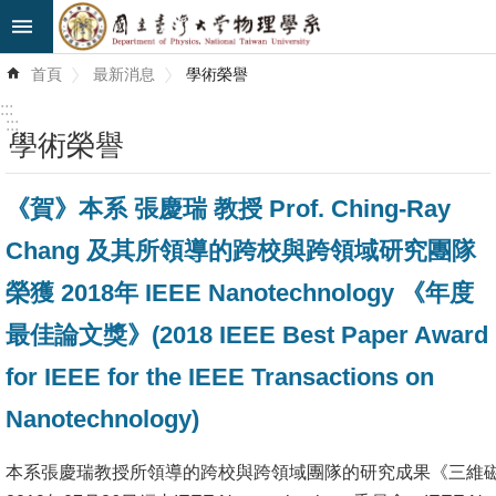
跳到主要內容區塊
進
首頁
最新消息
學術榮譽
階
搜
:::
尋
:::
學術榮譽
最
《賀》本系 張慶瑞 教授 Prof. Ching-Ray
新
消
Chang 及其所領導的跨校與跨領域研究團隊
息
榮獲 2018年 IEEE Nanotechnology 《年度
系
最佳論文獎》(2018 IEEE Best Paper Award
所
for IEEE for the IEEE Transactions on
簡
介
Nanotechnology)
系
本系張慶瑞教授所領導的跨校與跨領域團隊的研究成果《三維
所