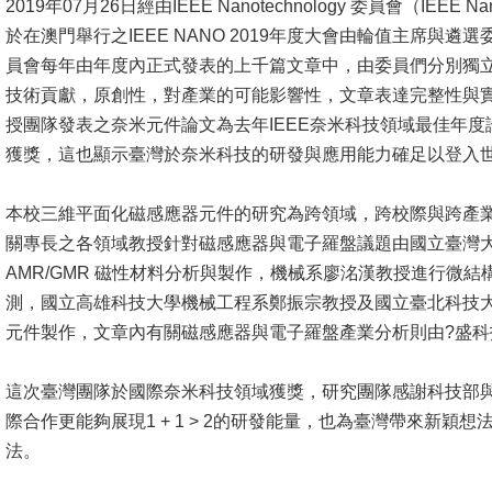
2019年07月26日經由IEEE Nanotechnology 委員會（IEEE
成
於在澳門舉行之IEEE NANO 2019年度大會由輪值主席與遴選委員
員
員會每年由年度內正式發表的上千篇文章中，由委員們分別獨
學
技術貢獻，原創性，對產業的可能影響性，文章表達完整性與
術
授團隊發表之奈米元件論文為去年IEEE奈米科技領域最佳年度
演
獲獎，這也顯示臺灣於奈米科技的研發與應用能力確足以登入
講
本校三維平面化磁感應器元件的研究為跨領域，跨校際與跨產
招
關專長之各領域教授針對磁感應器與電子羅盤議題由國立臺灣
生
AMR/GMR 磁性材料分析與製作，機械系廖洺漢教授進行微
及
測，國立高雄科技大學機械工程系鄭振宗教授及國立臺北科技
課
元件製作，文章內有關磁感應器與電子羅盤產業分析則由?盛
程
這次臺灣團隊於國際奈米科技領域獲獎，研究團隊感謝科技部
學
際合作更能夠展現1 + 1 > 2的研發能量，也為臺灣帶來新
生
法。
事
務