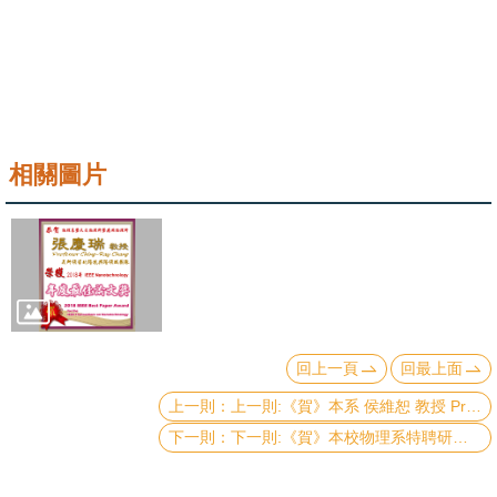
系
友
會
徵
相關圖片
才
相
關
研
究
單
回上一頁
回最上面
位
上一則:《賀》本系 侯維恕 教授 Prof. Wei-Shu Hou 當選 2019年 《美國物理學會會士》(American Physical Society (APS) Fellow)
下一則:《賀》本校物理系特聘研究講座教授暨系友 盧志遠 院士 Prof. Chih-Yuan Lu 榮獲 中國材料科學會 107年《材料科技傑出貢獻獎》
回
首