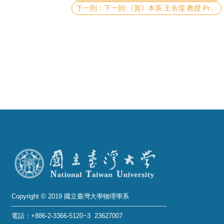
成
下一則:《賀》本系 王名儒 教授 Prof. Min-Zu Wang、賀培銘 教授 Prof. Pei-Ming Ho 榮獲 104年度《金玉傑出論文獎》
員
學
術
演
講
招
生
及
課
程
學
生
Copyright © 2019 國立臺灣大學物理學系
事
電話：+886-2-3366-5120~3 23627007
務