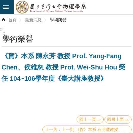
跳到主要內容區塊
進
首頁
最新消息
學術榮譽
階
搜
:::
尋
:::
學術榮譽
最
《賀》本系 陳永芳 教授 Prof. Yang-Fang
新
消
Chen、侯維恕 教授 Prof. Wei-Shu Hou 榮
息
任 104~106學年度《臺大講座教授》
系
所
簡
介
回上一頁
回最上面
系
所
上一則:《賀》本系 石明豐教授、張寶棣教授、陳凱風教授、趙治宇教授、高涌泉教授、董成淵教授、陳智泓副教授 當選 103學年度《教學優良教師》