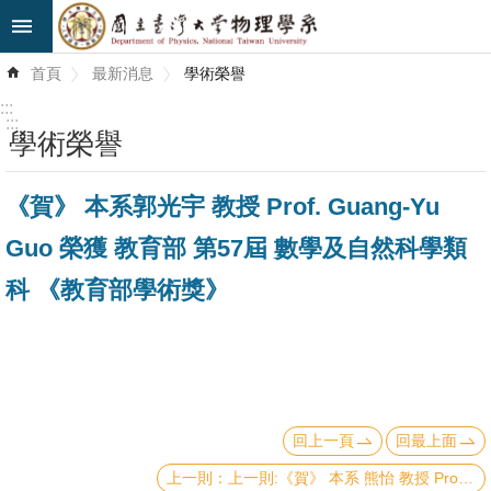
跳到主要內容區塊
進
首頁
最新消息
學術榮譽
階
搜
:::
尋
:::
學術榮譽
最
《賀》 本系郭光宇 教授 Prof. Guang-Yu
新
消
Guo 榮獲 教育部 第57屆 數學及自然科學類
息
科 《教育部學術獎》
系
所
簡
介
回上一頁
回最上面
系
所
上一則:《賀》 本系 熊怡 教授 Prof. Hsiung,Yee Bob 榮獲 教育部 第17屆 數學及自然科學類科 《國家講座主持人》