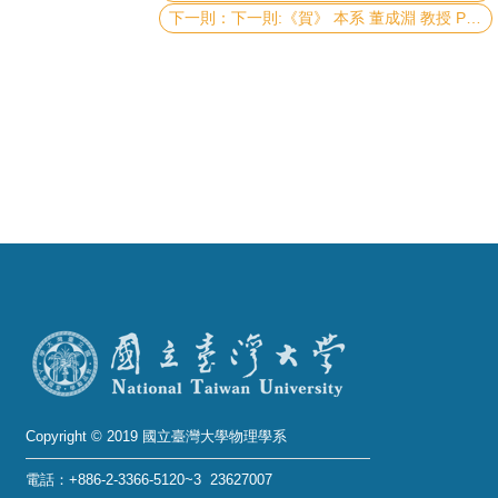
成
下一則:《賀》 本系 董成淵 教授 Prof. Dong, Chen-Yuan 榮獲 財團法人雷射醫學文教基金會2013年《特優論文獎》
員
學
術
演
講
招
生
及
課
程
學
生
Copyright © 2019 國立臺灣大學物理學系
事
電話：+886-2-3366-5120~3 23627007
務