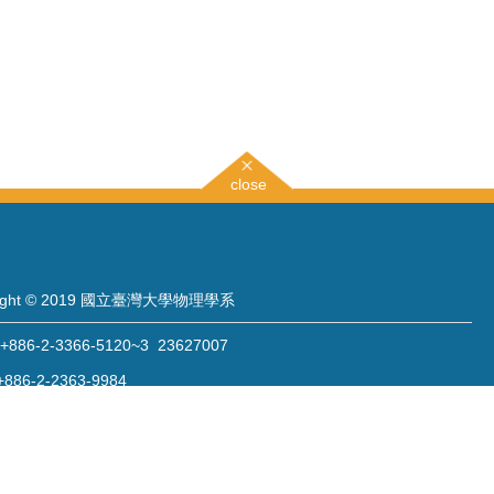
close
right © 2019 國立臺灣大學物理學系
886-2-3366-5120~3 23627007
886-2-2363-9984
wwwadm@phys.ntu.edu.tw
: 10617 臺北市羅斯福路四段一號 物理學系暨凝態科學研究中心 401 室
 Sec. 4, Roosevelt Rd., Taipei 10617, Taiwan (R.O.C.)