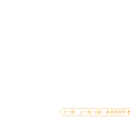
上一則:《賀》 本系郭光宇 教授 Prof. Guang-Yu Guo 榮獲 教育部 第57屆 數學及自然科