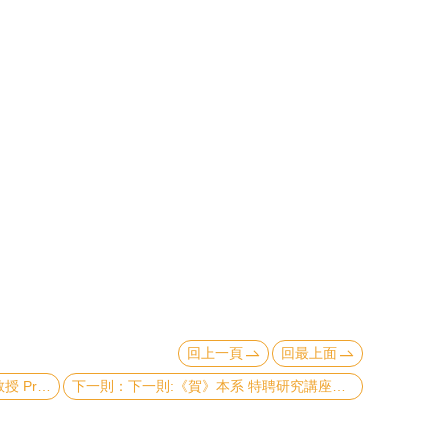
回上一頁
回最上面
學類科 《教育部學術獎》
下一則:《賀》本系 特聘研究講座教授 盧志遠博士 Dr. Chih-Yuan Lu 榮獲【總統科學獎】