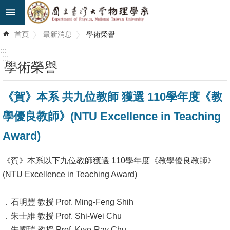
跳到主要內容區塊
進
首頁
最新消息
學術榮譽
階
搜
:::
尋
:::
學術榮譽
最
《賀》本系 共九位教師 獲選 110學年度《教
新
消
學優良教師》(NTU Excellence in Teaching
息
Award)
系
所
《賀》本系以下九位教師獲選 110學年度《教學優良教師》
簡
(NTU Excellence in Teaching Award)
介
．石明豐 教授 Prof. Ming-Feng Shih
系
．朱士維 教授 Prof. Shi-Wei Chu
所
．朱國瑞 教授 Prof. Kwo-Ray Chu