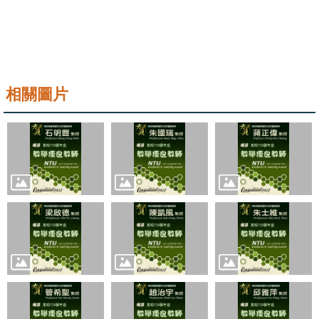
系
友
會
相關圖片
徵
才
相
關
研
究
單
位
回
首