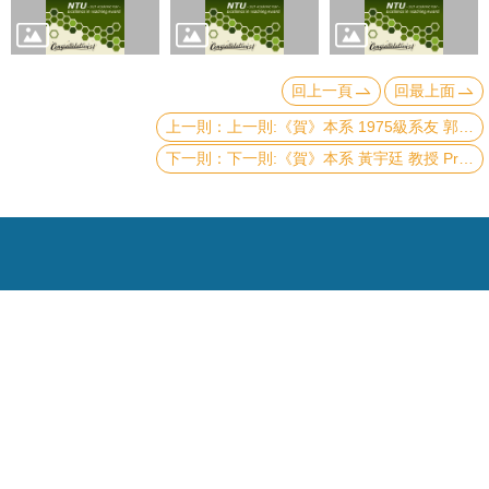
頁
臺
大
回上一頁
回最上面
首
上一則:《賀》本系 1975級系友 郭瑞年教授 Prof. Ray-Nien Kwo 榮獲 2024年《世界科學院獎》(TWAS Awards in Physics)
頁
下一則:《賀》本系 黃宇廷 教授 Prof. Yu-tin Huang 獲選 110學年度《教學傑出教師》(NTU Distinguished Teaching Award)
網
站
導
覽
聯
絡
資
Copyright © 2019 國立臺灣大學物理學系
訊
電話：+886-2-3366-5120~3 23627007
English
Fax：+886-2-2363-9984