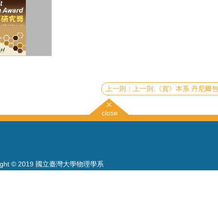
上一則:《賀》本系 丹尼爾包曼 教授 Prof. Daniel Baumann 《宇宙學 Cosmology》榮獲 美國天文學會 查姆布利斯獎 (Chambliss Astronomical Writing Award is awarded by the Amer
close
right © 2019 國立臺灣大學物理學系
886-2-3366-5120~3 23627007
886-2-2363-9984
wwwadm@phys.ntu.edu.tw