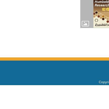
Copy
電話：+
Fax：+
mail：