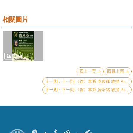
成
員
相關圖片
學
術
演
講
招
生
回上一頁
回最上面
及
上一則:《賀》本系 吳俊輝 教授 Prof. Jiun-Huei Wu 榮獲 本校 113年《社會服務傑出獎》(NTU Distinguished Social Service Award)
課
下一則:《賀》本系 賀培銘 教授 Prof. Pei-Ming Ho 獲選 本校 112學年度《傑出導師》(NTU Distinguished Academic Advisors)
程
學
生
事
務