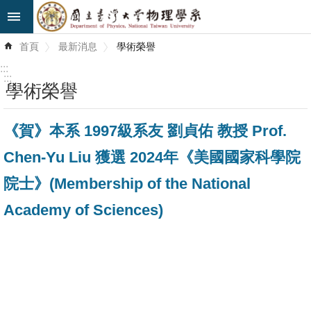
跳到主要內容區塊
進
首頁
最新消息
學術榮譽
階
搜
:::
尋
:::
學術榮譽
最
《賀》本系 1997級系友 劉貞佑 教授 Prof.
新
消
Chen-Yu Liu 獲選 2024年《美國國家科學院
息
院士》(Membership of the National
系
Academy of Sciences)
所
簡
介
系
所