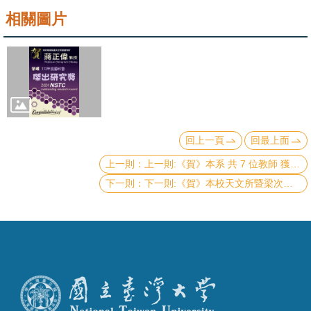
成
相關圖片
員
學
術
演
講
回上一頁
回最上面
招
上一則:《賀》本系 共 7 位教師 獲選 本校 113學年度《教學優良教師》(NTU Excellence in Teaching Award)
生
下一則:《賀》本校天文所暨梁次震宇宙學與粒子天文物理學中心 陳丕燊 教授 Prof. Pisin Chen 榮獲 AAPPS-DPP 第11屆 《錢德拉塞卡獎》 (2024 Chandrasekhar Prize is awarded by the Division of Plasma Physics of the Association of Asia Pacific Physical Societies)
及
課
程
學
生
事
務