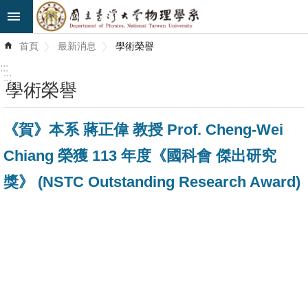
跳到主要內容區塊
進
首頁
最新消息
學術榮譽
階
搜
:::
尋
:::
學術榮譽
最
《賀》本系 蔣正偉 教授 Prof. Cheng-Wei
新
消
Chiang 榮獲 113 年度《國科會 傑出研究
息
獎》 (NSTC Outstanding Research Award)
系
所
簡
介
系
所