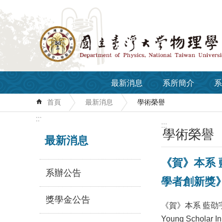
跳到主要內容區塊
最新消息
系所簡介
系
首頁
最新消息
學術榮譽
:::
:::
學術榮譽
最新消息
《賀》本系 藍
系辦公告
學者創新獎》(FA
獎學金公告
《賀》本系 藍劭宇 副
Young Scholar In