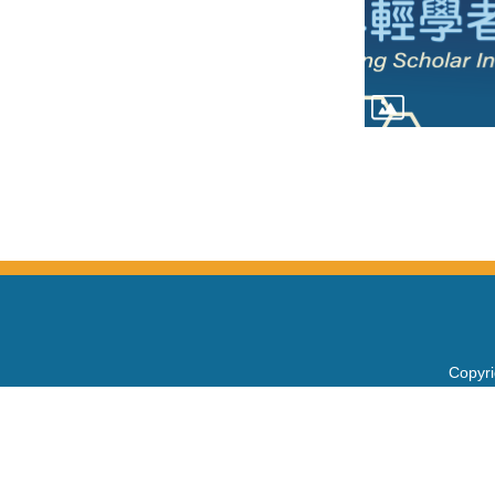
Copy
電話：+
Fax：+
mail：