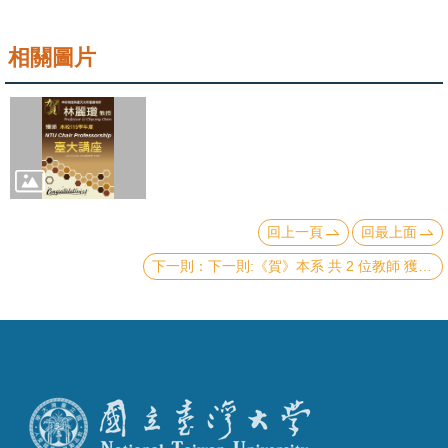
成
員
相關圖片
學
術
演
講
招
回上一頁
回最上面
生
及
下一則:《賀》本系 共 2 位教師 獲選 本校 114學年度《教學傑出教師》(NTU Distinguished Teaching Award)
課
程
學
生
事
務