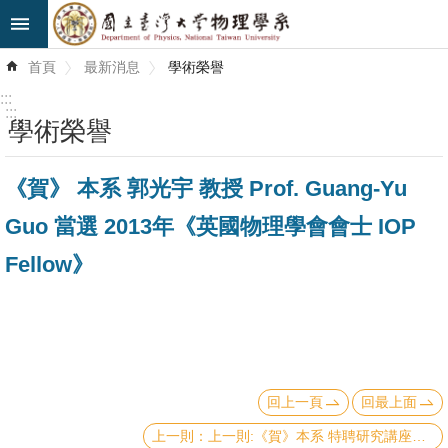
跳到主要內容區塊
進
首頁
最新消息
學術榮譽
階
搜
:::
尋
:::
學術榮譽
最
《賀》 本系 郭光宇 教授 Prof. Guang-Yu
新
消
Guo 當選 2013年《英國物理學會會士 IOP
息
Fellow》
系
所
簡
介
回上一頁
回最上面
系
所
上一則:《賀》本系 特聘研究講座教授 盧志遠博士 Dr. Chih-Yuan Lu 榮獲【國立交通大學榮譽博士學位】