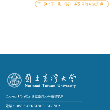
成
下一則:《賀》 本系 朱時宜教授 獲選 「發展中世界科學院」院士 (The Academy of Sciences for the Developing World)
員
學
術
演
講
招
生
及
課
程
學
生
Copyright © 2019 國立臺灣大學物理學系
事
電話：+886-2-3366-5120~3 23627007
務