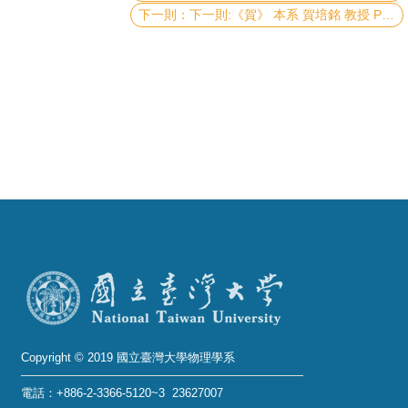
成
下一則:《賀》 本系 賀培銘 教授 Prof. Pei-Ming Ho 及 張寶棣 教授 Prof. Pao-Ti Chang 榮獲 99年度行政院國家科學委員會《傑出研究獎》
員
學
術
演
講
招
生
及
課
程
學
生
Copyright © 2019 國立臺灣大學物理學系
事
電話：+886-2-3366-5120~3 23627007
務