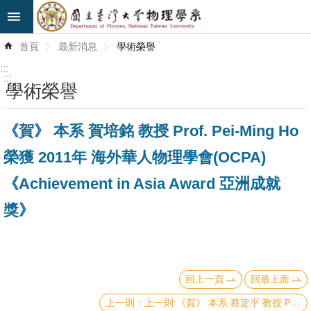
跳到主要內容區塊
進
首頁
最新消息
學術榮譽
階
搜
:::
尋
:::
學術榮譽
最
《賀》 本系 賀培銘 教授 Prof. Pei-Ming Ho
新
消
榮獲 2011年 海外華人物理學會(OCPA)
息
《Achievement in Asia Award 亞洲成就
系
獎》
所
簡
介
回上一頁
回最上面
系
所
上一則:《賀》 本系 蔡定平 教授 Prof. Din-Ping Tsai 當選 2012年《IEEE Fellow》