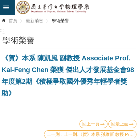
跳到主要內容區塊
進
首頁
最新消息
學術榮譽
階
搜
:::
尋
:::
學術榮譽
最
《賀》本系 陳凱風 副教授 Associate Prof.
新
消
Kai-Feng Chen 榮獲 傑出人才發展基金會98
息
年度第2期《積極爭取國外優秀年輕學者獎
系
助》
所
簡
介
回上一頁
回最上面
系
所
上一則:《賀》本系 孫維新 教授 Prof. Wei-Hsin Sun 榮獲 本校99年《教師社會服務傑出獎》