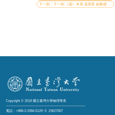
成
下一則:《賀》本系 高英哲 副教授 Associate Prof. Ying-Jer Kao 榮獲 《2010年 中央研究院 年輕學者研究著作獎》
員
學
術
演
講
招
生
及
課
程
學
生
Copyright © 2019 國立臺灣大學物理學系
事
電話：+886-2-3366-5120~3 23627007
務