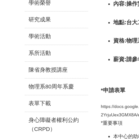
學術榮譽
內容:操
研究成果
地點:台大
學術活動
資格:物理
系所活動
薪資:請
陳省身教授講座
物理系80周年系慶
*申請表單
表單下載
https://docs.goog
2YrjuUex3GMX8A/e
身心障礙者權利公約
*重要事項
（CRPD）
本中心的助