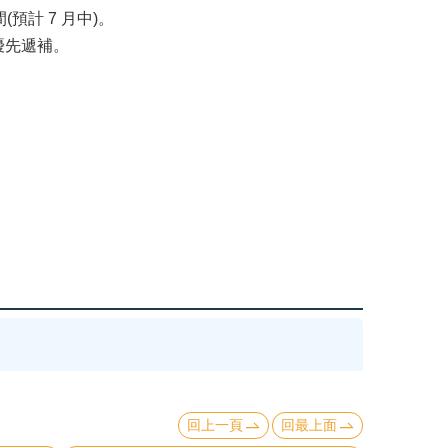
預計 7 月中)。
優先遞補。
回上一頁
回最上面