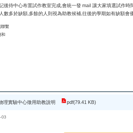
後待中心布置試作教室完成,會統一發 mail 讓大家填選試作時間(
人數多於缺額,多餘的人則視為助教候補,往後的學期如有缺額會
我聯繫
鄭翔和
通物理實驗中心徵用助教說明
pdf(79.41 KB)
-03