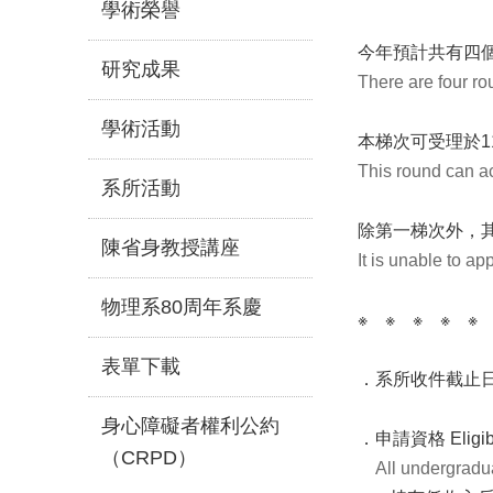
學術榮譽
今年預計共有四
研究成果
There are four ro
學術活動
本梯次可受理於1
This round can ac
系所活動
除第一梯次外，
陳省身教授講座
It is unable to a
物理系80周年系慶
※ ※ ※ ※ ※
表單下載
．系所收件截止
身心障礙者權利公約
．申請資格 Eli
（CRPD）
All undergradu