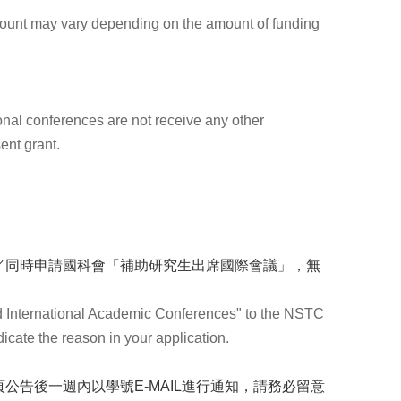
mount may vary depending on the amount of funding
ional conferences are not receive any other
ent grant.
／同時申請國科會「補助研究生出席國際會議」，無
d International Academic Conferences" to the NSTC
icate the reason in your application.
公告後一週內以學號E-MAIL進行通知，
請務必留意