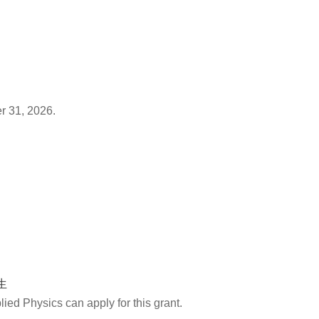
r 31, 2026.
生
ed Physics can apply for this grant.