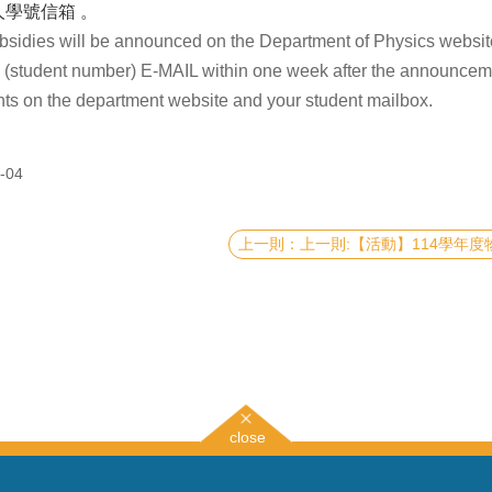
學號信箱 。
bsidies will be announced on the Department of Physics website
 by (student number) E-MAIL within one week after the announce
s on the department website and your student mailbox.
-04
上一則:【活動】114學年度物理學系大學生專題研究
close