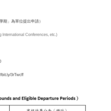
學期」為單位提出申請）
 International Conferences, etc.)
0
//bit.ly/3rTwcff