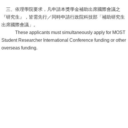
頁
三、依理學院要求，凡申請本獎學金補助出席國際會議之
臺
『研究生』，皆需先行／同時申請行政院科技部「補助研究生
大
出席國際會議」。
首
These applicants must simultaneously apply for MOST
頁
Student Researcher International Conference funding or other
overseas funding.
網
站
導
覽
聯
絡
資
訊
English