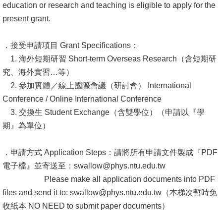
education or research and teaching is eligible to apply for the
成
present grant.
員
學
．接受申請項目 Grant Specifications：
術
1. 海外短期研習 Short-term Overseas Research（含短期研
演
究、海外實習…等）
講
2. 參加實體／線上國際會議（研討會） International
Conference / Online International Conference
招
3. 交換生 Student Exchange（含雙學位）（申請以『學
生
期』為單位）
及
課
．申請方式 Application Steps：請將所有申請文件製成『PDF
程
電子檔』並寄送至：swallow@phys.ntu.edu.tw
Please make all application documents into PDF
學
files and send it to: swallow@phys.ntu.edu.tw（本梯次暫時免
生
收紙本 NO NEED to submit paper documents）
事
務