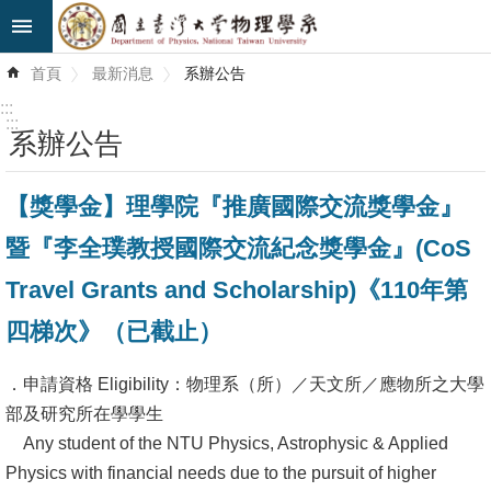
跳到主要內容區塊
進
首頁
最新消息
系辦公告
階
搜
:::
尋
:::
系辦公告
最
【獎學金】理學院『推廣國際交流獎學金』
新
消
暨『李全璞教授國際交流紀念獎學金』(CoS
息
Travel Grants and Scholarship)《110年第
系
四梯次》（已截止）
所
簡
．申請資格 Eligibility：物理系（所）／天文所／應物所之大學
介
部及研究所在學學生
Any student of the NTU Physics, Astrophysic & Applied
系
Physics with financial needs due to the pursuit of higher
所