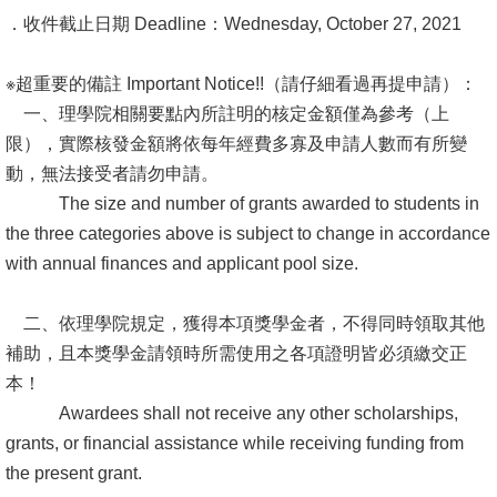
．收件截止日期 Deadline：Wednesday, October 27, 2021
系
友
※超重要的備註 Important Notice!!（請仔細看過再提申請）：
會
一、理學院相關要點內所註明的核定金額僅為參考（上
限），實際核發金額將依每年經費多寡及申請人數而有所變
徵
動，無法接受者請勿申請。
才
The size and number of grants awarded to students in
相
the three categories above is subject to change in accordance
關
with annual finances and applicant pool size.
研
究
二、依理學院規定，獲得本項獎學金者，不得同時領取其他
單
補助，且本獎學金請領時所需使用之各項證明皆必須繳交正
位
本！
Awardees shall not receive any other scholarships,
回
grants, or financial assistance while receiving funding from
首
the present grant.