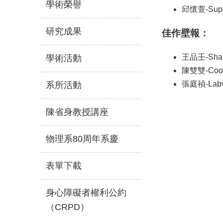
學術榮譽
邱懷萱-Superm
研究成果
佳作壁報：
王品壬-Sharp 
學術活動
陳雙雙-Cool-C
張庭禎-Labvie
系所活動
陳省身教授講座
物理系80周年系慶
表單下載
身心障礙者權利公約
（CRPD）