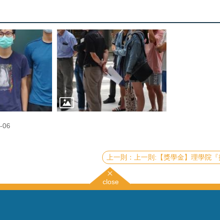
-06
上一則:【獎學金】理學院『推廣國際交流獎學金』(CoS Travel Grants and Scholarship)《111年第二梯次 Second 
close