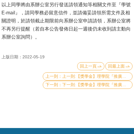
成
以上同學將由系辦公室另行發送請領通知等相關文件至『學號
員
E-mail』，請同學務必留意信件，並請備妥請領所需文件及相
關證明，於請領截止期限前向系辦公室申請請領，系辦公室將
學
不再另行提醒（若自本公告發佈日起一週後仍未收到請主動向
術
系辦公室詢問）。
演
講
上版日期：2022-05-19
招
回上一頁
回最上面
生
上一則:【獎學金】理學院『推廣國際交流獎學金』《111年第二梯次》申請通過補助名單
及
下一則:【獎學金】理學院『推廣國際交流獎學金』(CoS Travel Grants and Scholarship)《111年第二梯次 Second Round》（已截止）
課
程
學
生
事
務