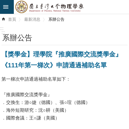
跳到主要內容區塊
進
首頁
最新消息
系辦公告
階
搜
:::
尋
:::
系辦公告
最
【獎學金】理學院『推廣國際交流獎學金』
新
消
《111年第一梯次》申請通過補助名單
息
第一梯次申請通過補助名單如下：
系
所
『推廣國際交流獎學金』
簡
．交換生：游○婕（德國）、張○瑄（德國）
介
．海外短期研究：沈○耕（美國）
系
．國際會議：王○謙（美國）
所