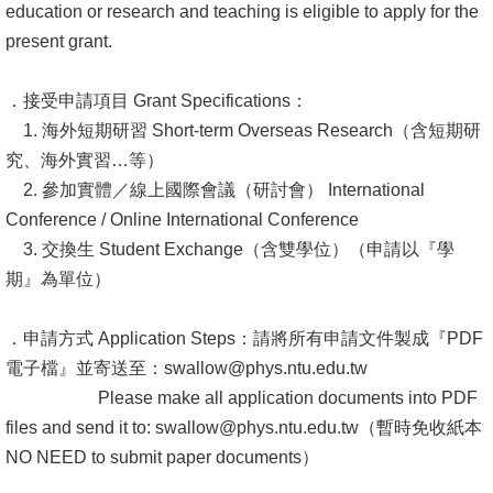
education or research and teaching is eligible to apply for the
成
present grant.
員
學
．接受申請項目 Grant Specifications：
術
1. 海外短期研習 Short-term Overseas Research（含短期研
演
究、海外實習…等）
講
2. 參加實體／線上國際會議（研討會） International
Conference / Online International Conference
招
3. 交換生 Student Exchange（含雙學位）（申請以『學
生
期』為單位）
及
課
．申請方式 Application Steps：請將所有申請文件製成『PDF
程
電子檔』並寄送至：swallow@phys.ntu.edu.tw
Please make all application documents into PDF
學
files and send it to: swallow@phys.ntu.edu.tw（暫時免收紙本
生
NO NEED to submit paper documents）
事
務