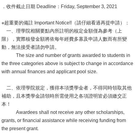
．收件截止日期 Deadline：Friday, September 3, 2021
系
友
※超重要的備註 Important Notice!!（請仔細看過再提申請）：
會
一、理學院相關要點內所註明的核定金額僅為參考（上
限），實際核發金額將依每年經費多寡及申請人數而有所變
徵
動，無法接受者請勿申請。
才
The size and number of grants awarded to students in
相
the three categories above is subject to change in accordance
關
with annual finances and applicant pool size.
研
究
二、依理學院規定，獲得本項獎學金者，不得同時領取其他
單
補助，且本獎學金請領時所需使用之各項證明皆必須繳交正
位
本！
Awardees shall not receive any other scholarships,
回
grants, or financial assistance while receiving funding from
首
the present grant.