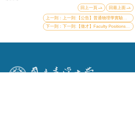
回上一頁
回最上面
上一則:【公告】普通物理學實驗課程特別公告 (2021 年 9 月 13 日更新)
下一則:【徵才】Faculty Positions in Physics, Applied physics and Astrophysics at National Taiwan University
Copyright © 2019 國立臺灣大學物理學系
電話：+886-2-3366-5120~3 23627007
Fax：+886-2-2363-9984
mail：wwwadm@phys.ntu.edu.tw
地址 : 10617 臺北市羅斯福路四段一號 物理學系暨凝