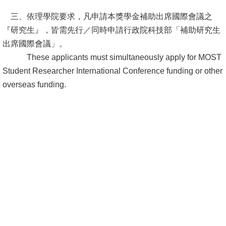
頁
三、依理學院要求，凡申請本獎學金補助出席國際會議之
臺
『研究生』，皆需先行／同時申請行政院科技部「補助研究生
大
出席國際會議」。
首
These applicants must simultaneously apply for MOST
頁
Student Researcher International Conference funding or other
overseas funding.
網
站
導
覽
聯
絡
資
訊
English