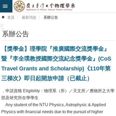
跳到主要內容區塊
進
首頁
最新消息
系辦公告
階
搜
:::
尋
:::
系辦公告
最
【獎學金】理學院『推廣國際交流獎學金』
新
消
暨『李全璞教授國際交流紀念獎學金』(CoS
息
Travel Grants and Scholarship)《110年第
系
三梯次》即日起開放申請（已截止）
所
簡
．申請資格 Eligibility：物理系（所）／天文所／應物所之大學
介
部及研究所在學學生
Any student of the NTU Physics, Astrophysic & Applied
系
Physics with financial needs due to the pursuit of higher
所