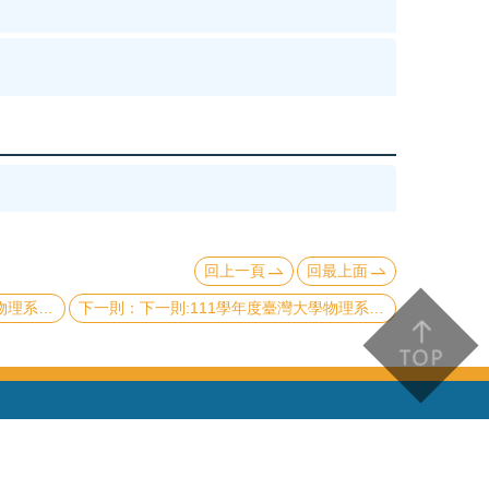
回上一頁
回最上面
 (多案)
下一則:111學年度臺灣大學物理系傅鐘獎學金申請