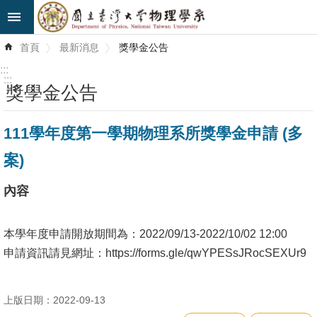
跳到主要內容區塊
進
首頁
最新消息
獎學金公告
階
搜
:::
尋
:::
獎學金公告
最
111學年度第一學期物理系所獎學金申請 (多
新
消
案)
息
內容
系
所
本學年度申請開放期間為：2022/09/13-2022/10/02 12:00
簡
申請資訊請見網址：https://forms.gle/qwYPESsJRocSEXUr9
介
系
上版日期：2022-09-13
所