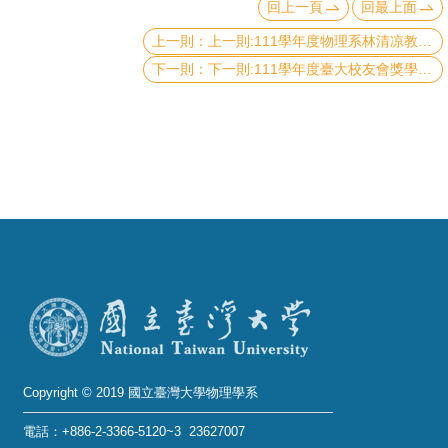
回上一頁
回最上面
成
上一則:111學年度物理系林清凉教授獎學金申請
員
下一則:111學年度臺大校友會獎學金
學
術
演
講
招
生
及
課
程
學
生
Copyright © 2019 國立臺灣大學物理學系
事
電話：+886-2-3366-5120~3 23627007
務