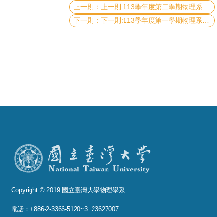
上一則:113學年度第二學期物理系所獎學金申請 (多案)
成
員
下一則:113學年度第一學期物理系辦獎學金獲獎名單
學
術
演
講
招
生
及
課
程
學
生
Copyright © 2019 國立臺灣大學物理學系
事
電話：+886-2-3366-5120~3 23627007
務