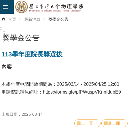
跳到主要內容區塊
進
首頁
最新消息
獎學金公告
階
搜
:::
尋
:::
獎學金公告
最
113學年度院長獎選拔
新
消
內容
息
系
本學年度申請開放期間為：2025/03/14 - 2025/04/25 12:00
所
申請資訊請見網址：
https://forms.gle/pfPWuspVKnnfdupE9
簡
介
上版日期：2025-03-14
系
回上一頁
回最上面
所