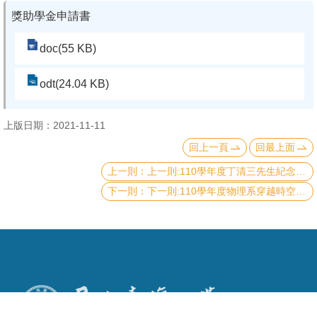
獎助學金申請書
系
友
doc(55 KB)
會
odt(24.04 KB)
徵
才
上版日期：2021-11-11
相
回上一頁
回最上面
關
上一則:110學年度丁清三先生紀念獎學金
研
下一則:110學年度物理系穿越時空系友獎學金
究
單
位
回
首