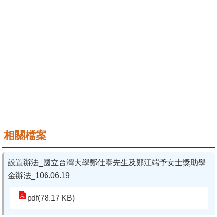
成
員
學
術
演
講
招
生
及
相關檔案
課
程
設置辦法_國立台灣大學鄭仕泰先生及鄭江端予女士獎助學
學
金辦法_106.06.19
生
pdf(78.17 KB)
事
務