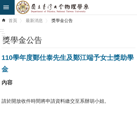
跳到主要內容區塊
進
首頁
最新消息
獎學金公告
階
搜
:::
尋
:::
獎學金公告
最
110學年度鄭仕泰先生及鄭江端予女士獎助學
新
消
金
息
內容
系
所
請於開放收件時間將申請資料繳交至系辦胡小姐。
簡
介
系
所