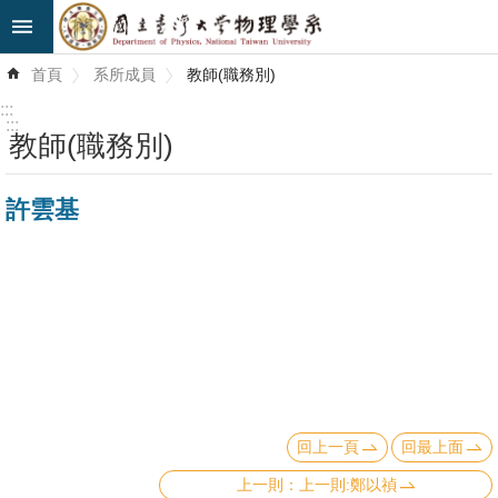
跳到主要內容區塊
進
首頁
系所成員
教師(職務別)
階
搜
:::
尋
:::
教師(職務別)
最
許雲基
新
消
息
系
所
簡
介
回上一頁
回最上面
系
所
上一則:鄭以禎