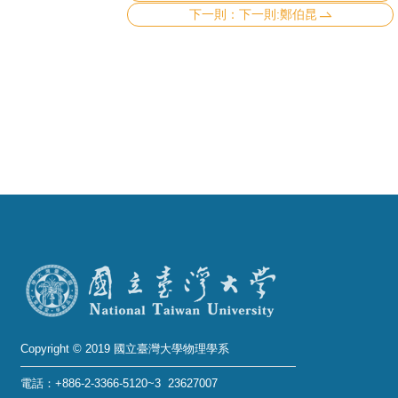
成
下一則:鄭伯昆
員
學
術
演
講
招
生
及
課
程
學
生
Copyright © 2019 國立臺灣大學物理學系
事
電話：+886-2-3366-5120~3 23627007
務