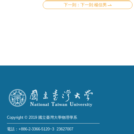
成
下一則:楊信男
員
學
術
演
講
招
生
及
課
程
學
生
Copyright © 2019 國立臺灣大學物理學系
事
電話：+886-2-3366-5120~3 23627007
務