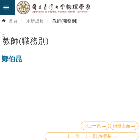
跳到主要內容區塊
進
首頁
系所成員
教師(職務別)
階
搜
:::
尋
:::
教師(職務別)
最
鄭伯昆
新
消
息
系
所
簡
介
回上一頁
回最上面
系
所
上一則:許雲基