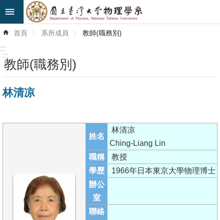
跳到主要內容區塊
進
首頁
系所成員
教師(職務別)
階
搜
:::
尋
:::
教師(職務別)
最
林清凉
新
消
息
林清凉
姓名
系
Ching-Liang Lin
所
職稱
教授
簡
學歷
1966年日本東京大學物理博士
介
辦公
室
系
聯絡
所