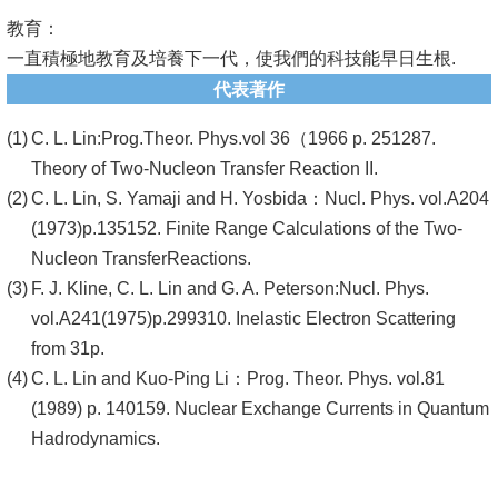
教育：
系
一直積極地教育及培養下一代，使我們的科技能早日生根.
友
代表著作
會
C. L. Lin:Prog.Theor. Phys.vol 36（1966 p. 251287.
徵
Theory of Two-Nucleon Transfer Reaction II.
才
C. L. Lin, S. Yamaji and H. Yosbida：Nucl. Phys. vol.A204
(1973)p.135152. Finite Range Calculations of the Two-
相
Nucleon TransferReactions.
關
F. J. Kline, C. L. Lin and G. A. Peterson:Nucl. Phys.
研
vol.A241(1975)p.299310. Inelastic Electron Scattering
究
from 31p.
單
C. L. Lin and Kuo-Ping Li：Prog. Theor. Phys. vol.81
位
(1989) p. 140159. Nuclear Exchange Currents in Quantum
回
Hadrodynamics.
首