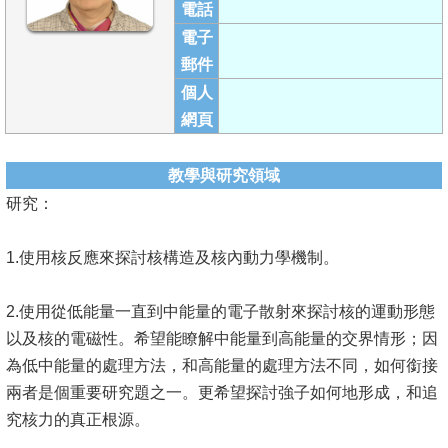
電話
成
電子
員
郵件
學
個人
術
網頁
演
講
教學與研究領域
研究：
招
生
1.使用核反應來探討核構造及核內動力學機制。
及
課
2.使用從低能量一直到中能量的電子散射來探討核的運動形態
程
以及核的電磁性。希望能瞭解中能量到高能量的交界情形；因
學
為低中能量的處理方法，和高能量的處理方法不同，如何銜接
生
兩者是個重要研究題之一。更希望探討強子如何地形成，和追
事
究核力的真正根源。
務