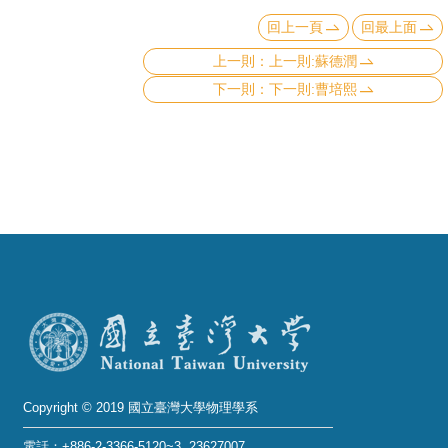
頁
回上一頁
回最上面
臺
上一則:蘇德潤
大
下一則:曹培熙
首
頁
網
站
導
覽
聯
絡
資
訊
Copyright © 2019 國立臺灣大學物理學系
English
電話：+886-2-3366-5120~3 23627007