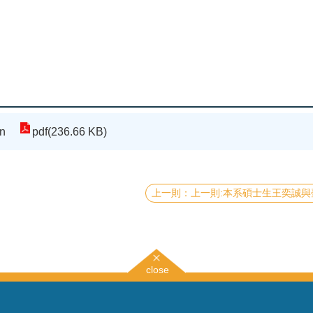
n
pdf(236.66 KB)
上一則:本系碩士生王奕誠與臺師大物理系及中研院原分所研究二維原子陣列的非厄米物理，發表於頂尖期刊《Nature Commun
close