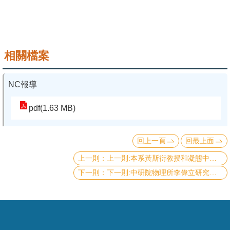
系
友
會
相關檔案
徵
才
NC報導
相
pdf(1.63 MB)
關
研
回上一頁
回最上面
究
上一則:本系黃斯衍教授和凝態中心曲丹茹助理研究員團隊在交錯磁性(Altermagnet)的研究工作發表於Phys. Rev. Lett. ，並獲期刊編輯推薦
單
下一則:中研院物理所李偉立研究員和本系郭光宇教授主導的國際合作研究成果, 榮登Physical Review X Comm期刊
位
回
首