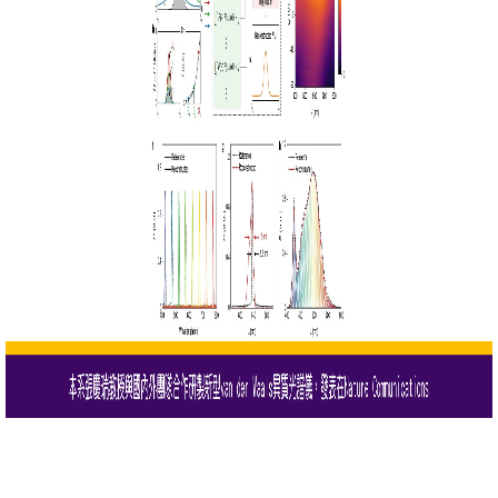
成
員
學
術
演
講
招
生
及
課
程
學
生
事
務