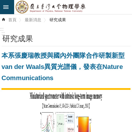
跳到主要內容區塊
進
首頁
最新消息
研究成果
階
搜
:::
尋
:::
研究成果
最
本系張慶瑞教授與國內外團隊合作研製新型
新
消
van der Waals異質光譜儀，發表在Nature
息
Communications
系
所
簡
介
系
所