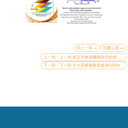
成
員
學
術
演
講
回上一頁
回最上面
上一則:蔡定平教授團隊研究的消除色差超穎透鏡陣列用於全彩光場成像，發表於國際期刊《自然奈米科技》（Nature Nanotechnology）
招
下一則:台大高能實驗室參加CERN大強子對撞機CMS實驗偵測到希格斯粒子衰變 到底夸克-反底夸克對，成果發表於 PRL 並上 Physics Viewpoint
生
及
課
程
學
生
事
務