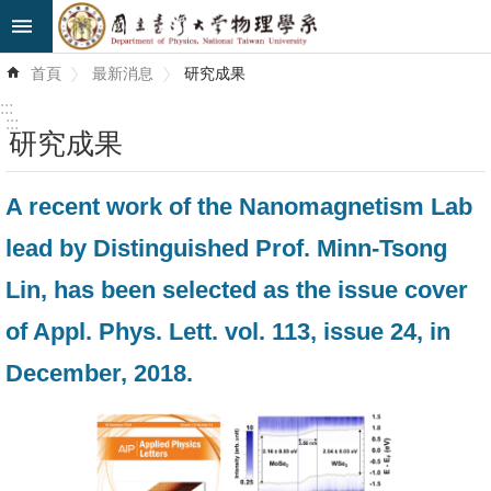
跳到主要內容區塊
進
首頁
最新消息
研究成果
階
搜
:::
尋
:::
研究成果
最
A recent work of the Nanomagnetism Lab
新
消
lead by Distinguished Prof. Minn-Tsong
息
Lin, has been selected as the issue cover
系
of Appl. Phys. Lett. vol. 113, issue 24, in
所
December, 2018.
簡
介
系
所