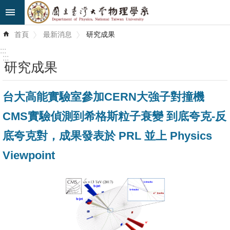
跳到主要內容區塊
進
首頁
最新消息
研究成果
階
搜
:::
尋
:::
研究成果
最
台大高能實驗室參加CERN大強子對撞機
新
消
CMS實驗偵測到希格斯粒子衰變 到底夸克-反
息
底夸克對，成果發表於 PRL 並上 Physics
系
Viewpoint
所
簡
介
系
所