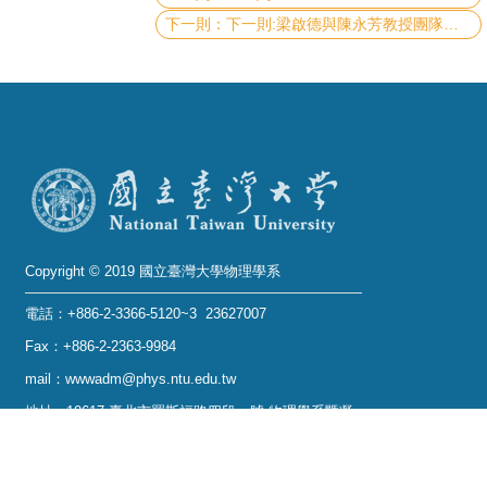
下一則:梁啟德與陳永芳教授團隊合作發表結果在Advanced Optical Materials上並被期刊選為Inside cover
系
友
會
徵
才
相
關
Copyright © 2019 國立臺灣大學物理學系
研
電話：+886-2-3366-5120~3 23627007
究
單
Fax：+886-2-2363-9984
位
mail：wwwadm@phys.ntu.edu.tw
地址 : 10617 臺北市羅斯福路四段一號 物理學系暨凝
回
態科學研究中心 401 室
首
No. 1, Sec. 4, Roosevelt Rd., Taipei 10617, Taiwan