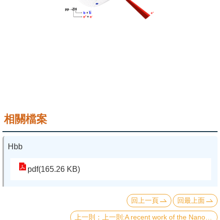
成
員
學
術
演
講
招
生
相關檔案
及
課
Hbb
程
pdf(165.26 KB)
學
生
回上一頁
回最上面
事
上一則:A recent work of the Nanomagnetism Lab lead by Distinguished Prof. Minn-Tsong Lin, has been selected as the issue cover of Appl. Phys. Lett. vol. 113, issue 24, in December, 2018.
務