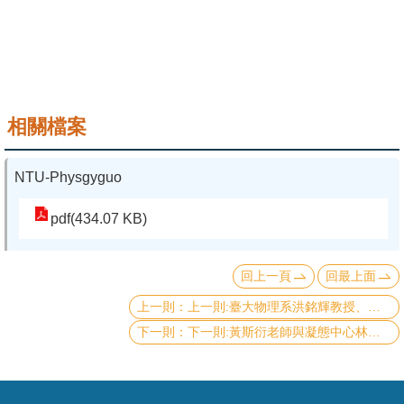
成
員
學
術
相關檔案
演
講
NTU-Physgyguo
招
生
pdf(434.07 KB)
及
課
回上一頁
回最上面
程
上一則:臺大物理系洪銘輝教授、清大物理系郭瑞年教授及中研院物理所李尚凡研究員的合作團隊在拓樸絕緣體最新研究發表於頂尖期刊「自然通訊」
學
下一則:黃斯衍老師與凝態中心林昭吟老師團隊合作關於操控自旋電流的工作發表於 Physical Review Materials 與 Physical Review B 期刊
生
事
務