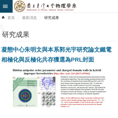
跳到主要內容區塊
進
首頁
最新消息
研究成果
階
搜
:::
尋
:::
研究成果
最
凝態中心朱明文與本系郭光宇研究論文鐵電
新
消
相極化與反極化共存獲選為PRL封面
息
系
所
簡
介
系
所