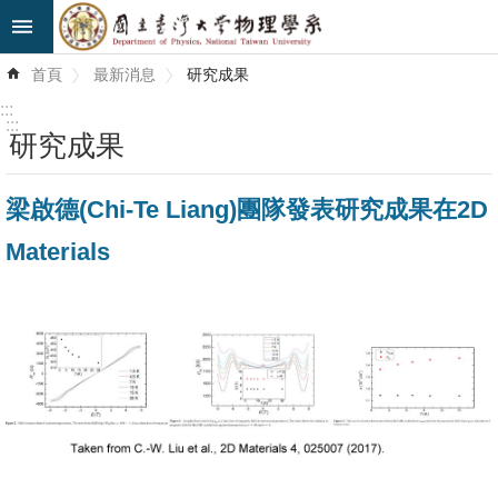
跳到主要內容區塊
進
首頁
最新消息
研究成果
階
搜
:::
尋
:::
研究成果
最
梁啟德(Chi-Te Liang)團隊發表研究成果在2D
新
消
Materials
息
系
所
簡
介
系
所