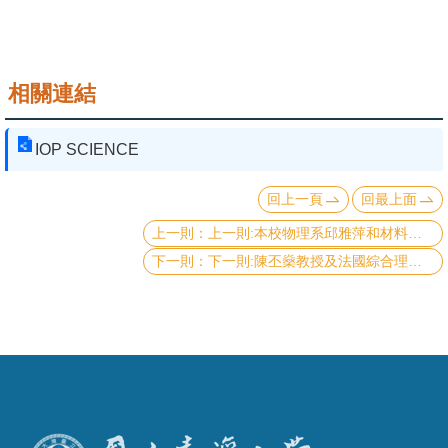
成
員
學
相關連結
術
演
IOP SCIENCE
講
回上一頁
回最上面
招
上一則:本校物理系邱雅萍和材料系陳俊維研究團隊合作發表Nano Letters期刊
生
下一則:陳丕燊教授及法國綜合理工大學Gerard Mourou教授共同發表「類比黑洞」可能解答四十年未決的重要物理悖論
及
課
程
學
生
事
務