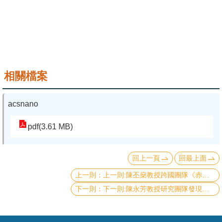
成
員
學
術
演
相關檔案
講
acsnano
招
生
pdf(3.61 MB)
及
課
程
回上一頁
回最上面
上一則:陳丕燊教授跨國團隊《赤裸的黑洞火牆》發表於 Physical Review Letters 期刊
學
下一則:陳永芳教授研究團隊發現超高靈敏度反應快速光偵測器,此論文已發表於Advanced Functional Materials
生
事
務