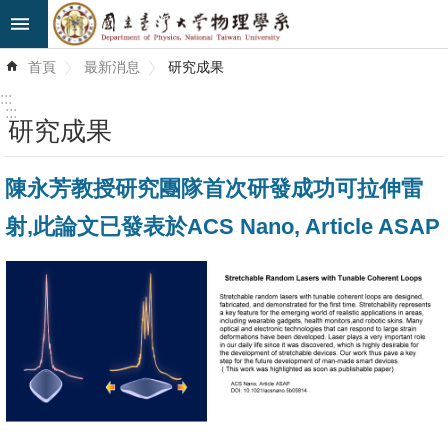
跳到主要內容區塊
進
首頁
最新消息
研究成果
階
搜
:::
尋
:::
研究成果
最
陳永芳教授研究團隊首次研發成功可拉伸雷
新
消
射,此論文已發表於ACS Nano, Article ASAP
息
系
所
簡
介
系
所