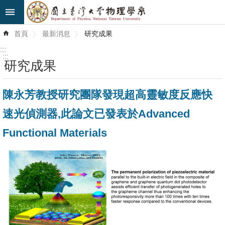
跳到主要內容區塊
進
首頁
最新消息
研究成果
階
搜
:::
尋
:::
研究成果
最
陳永芳教授研究團隊發現超高靈敏度反應快
新
消
速光偵測器,此論文已發表於Advanced
息
Functional Materials
系
所
簡
介
系
所