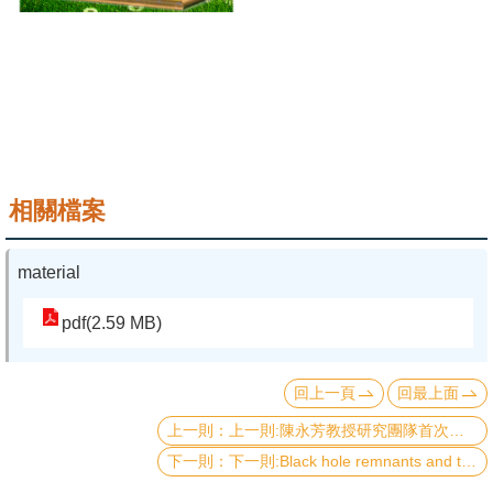
成
員
學
術
演
講
相關檔案
招
生
material
及
課
pdf(2.59 MB)
程
回上一頁
回最上面
學
生
上一則:陳永芳教授研究團隊首次研發成功可拉伸雷射,此論文已發表於ACS Nano, Article ASAP
事
下一則:Black hole remnants and the information loss paradox: Published by Physics Reports
務