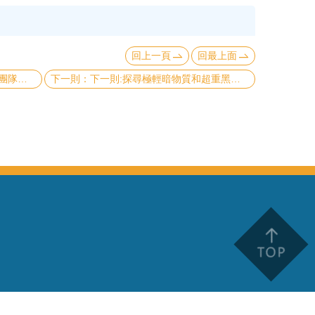
回上一頁
回最上面
重症之醫療帶來新曙光
下一則:探尋極輕暗物質和超重黑洞新里程碑~天文所闕志鴻教授團隊類星體與暗物質關聯發表《物理評論快報》PRL期刊