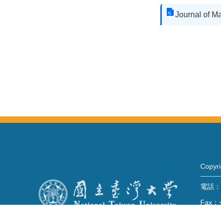
Journal of M
Copy
電話：+
Fax：+
mail：