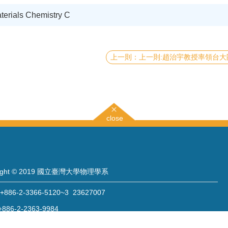
aterials Chemistry C
上一則:趙治宇教授率領台大團隊研究高攜氧血紅蛋白結構, 刊登於Nature雜誌的Scientific Reports, 可望對缺氧急性
close
right © 2019 國立臺灣大學物理學系
886-2-3366-5120~3 23627007
886-2-2363-9984
wwwadm@phys.ntu.edu.tw