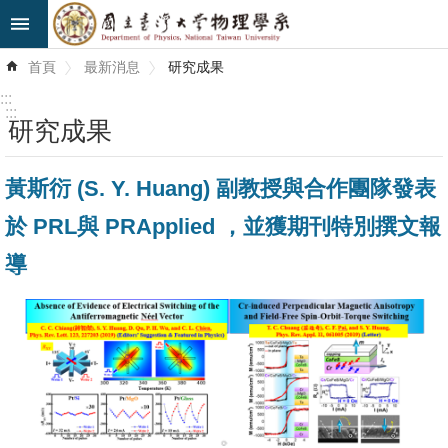
跳到主要內容區塊
進
首頁
最新消息
研究成果
階
搜
:::
尋
:::
研究成果
最
黃斯衍 (S. Y. Huang) 副教授與合作團隊發表
新
消
於 PRL與 PRApplied ，並獲期刊特別撰文報
息
導
系
所
簡
介
系
所