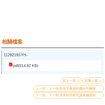
成
員
學
術
演
講
相關檔案
招
1128219SYH-
生
及
pdf(914.82 KB)
課
程
回上一頁
回最上面
學
上一則:郭光宇教授跨國合作團隊研究成果《拓撲磁光效應》發表於自然通訊Nature Commun.期刊
生
下一則:本系特聘研究講座錢嘉陵教授與凝態中心朱明文研究員團隊合作成果《 P波超導體》，榮登Science
事
務