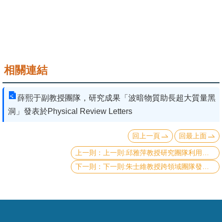
成
員
學
術
相關連結
演
講
薛熙于副教授團隊，研究成果「波暗物質助長超大質量黑
招
洞」發表於Physical Review Letters
生
及
回上一頁
回最上面
課
上一則:邱雅萍教授研究團隊利用掃描穿隧顯微術量測室溫二維鐵磁材料Fe5GeTe2，研究成果發表於 Nature Communications
程
下一則:朱士維教授跨領域團隊發展創新顯微鏡技術觀察高速腦神經功能性影像
學
生
事
務