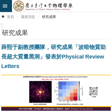
跳到主要內容區塊
進
首頁
最新消息
研究成果
階
搜
:::
尋
:::
研究成果
最
薛熙于副教授團隊，研究成果「波暗物質助
新
消
長超大質量黑洞」發表於Physical Review
息
Letters
系
所
簡
介
系
所