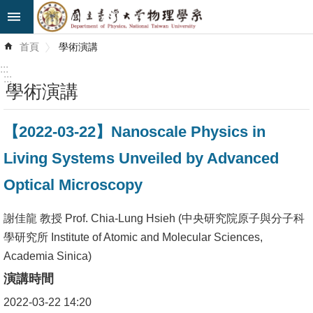
跳到主要內容區塊
進
首頁
學術演講
階
搜
:::
尋
:::
學術演講
最
【2022-03-22】Nanoscale Physics in
新
消
Living Systems Unveiled by Advanced
息
Optical Microscopy
系
所
謝佳龍 教授 Prof. Chia-Lung Hsieh (中央研究院原子與分子科
簡
學研究所 Institute of Atomic and Molecular Sciences,
介
Academia Sinica)
演講時間
系
2022-03-22 14:20
所