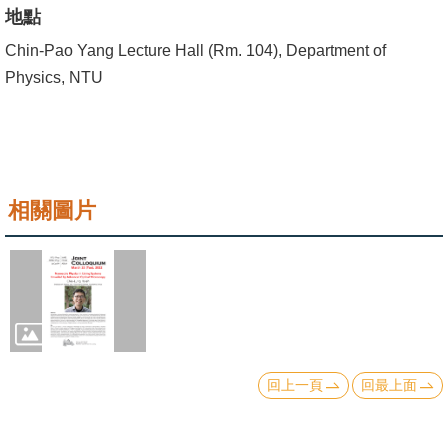
成
地點
員
Chin-Pao Yang Lecture Hall (Rm. 104), Department of
Physics, NTU
學
術
演
講
相關圖片
招
生
及
課
程
學
回上一頁
回最上面
生
事
務