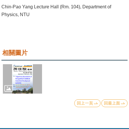
成
Chin-Pao Yang Lecture Hall (Rm. 104), Department of
員
Physics, NTU
學
術
演
講
相關圖片
招
生
及
課
程
回上一頁
回最上面
學
生
事
務