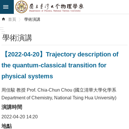
跳到主要內容區塊
進
首頁
學術演講
階
搜
:::
尋
:::
學術演講
最
【2022-04-20】Trajectory description of
新
消
the quantum-classical transition for
息
physical systems
系
所
周佳駿 教授 Prof. Chia-Chun Chou (國立清華大學化學系
簡
Department of Chemistry, National Tsing Hua University)
介
演講時間
2022-04-20 14:20
系
所
地點