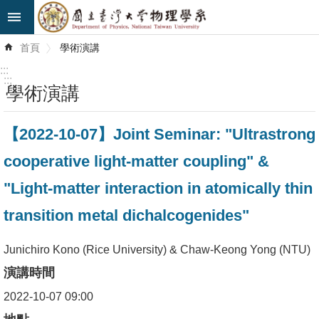
跳到主要內容區塊
進
首頁
學術演講
階
搜
:::
尋
:::
學術演講
最
【2022-10-07】Joint Seminar: "Ultrastrong
新
消
cooperative light-matter coupling" &
息
"Light-matter interaction in atomically thin
系
transition metal dichalcogenides"
所
簡
Junichiro Kono (Rice University) & Chaw-Keong Yong (NTU)
介
演講時間
系
2022-10-07 09:00
所