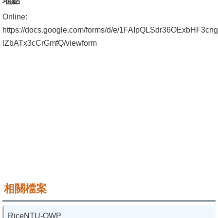
地點
成
Online:
員
https://docs.google.com/forms/d/e/1FAIpQLSdr36OExbHF
學
lZbATx3cCrGmfQ/viewform
術
演
講
招
生
及
課
程
學
相關檔案
生
事
務
RiceNTU-QWP