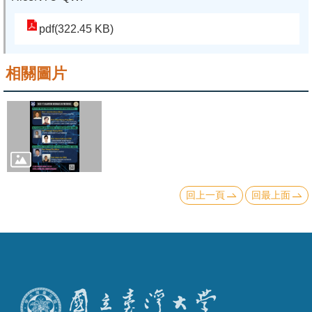
系
pdf(322.45 KB)
友
會
相關圖片
徵
才
相
關
研
回上一頁
回最上面
究
單
位
回
首