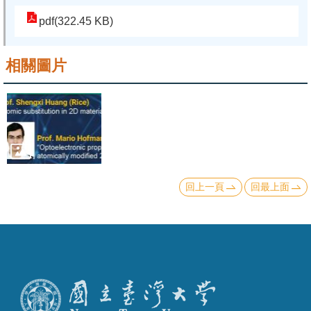
pdf(322.45 KB)
系
友
相關圖片
會
徵
才
相
關
研
回上一頁
回最上面
究
單
位
回
首