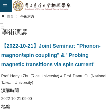
跳到主要內容區塊
進
首頁
學術演講
階
搜
:::
尋
:::
學術演講
最
【2022-10-21】Joint Seminar: "Phonon-
新
消
magnon/spin coupling" & "Probing
息
magnetic transitions via spin current"
系
所
Prof. Hanyu Zhu (Rice University) & Prof. Danru Qu (National
簡
Taiwan University)
介
演講時間
2022-10-21 09:00
系
所
地點