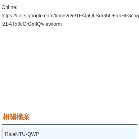
成
Online:
員
https://docs.google.com/forms/d/e/1FAIpQLSdr36OExbHF
lZbATx3cCrGmfQ/viewform
學
術
演
講
招
生
及
課
程
學
相關檔案
生
事
RiceNTU-QWP
務