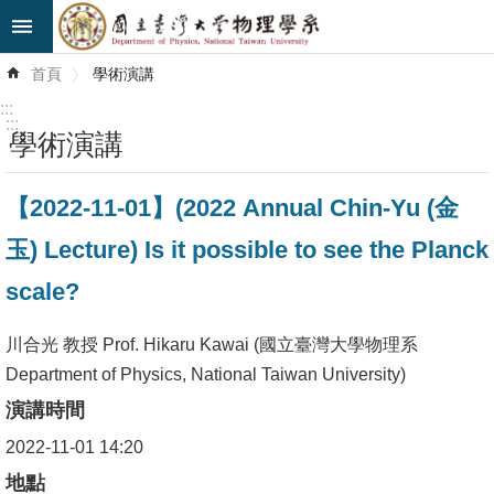
跳到主要內容區塊
進
首頁
學術演講
階
搜
:::
尋
:::
學術演講
最
【2022-11-01】(2022 Annual Chin-Yu (金
新
消
玉) Lecture) Is it possible to see the Planck
息
scale?
系
所
川合光 教授 Prof. Hikaru Kawai (國立臺灣大學物理系
簡
Department of Physics, National Taiwan University)
介
演講時間
2022-11-01 14:20
系
所
地點