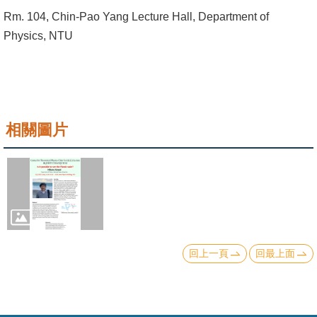
成
Rm. 104, Chin-Pao Yang Lecture Hall, Department of
員
Physics, NTU
學
術
演
講
相關圖片
招
生
及
課
程
回上一頁
回最上面
學
生
事
務