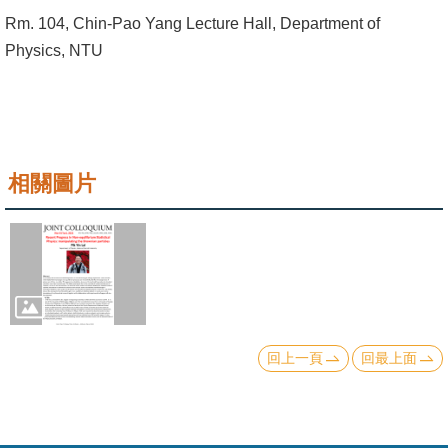
成
Rm. 104, Chin-Pao Yang Lecture Hall, Department of
員
Physics, NTU
學
術
演
講
相關圖片
招
生
及
課
程
回上一頁
回最上面
學
生
事
務