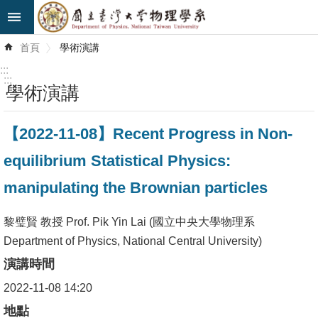
跳到主要內容區塊
進
首頁
學術演講
階
搜
:::
尋
:::
學術演講
最
【2022-11-08】Recent Progress in Non-
新
消
equilibrium Statistical Physics:
息
manipulating the Brownian particles
系
所
黎璧賢 教授 Prof. Pik Yin Lai (國立中央大學物理系
簡
Department of Physics, National Central University)
介
演講時間
2022-11-08 14:20
系
所
地點