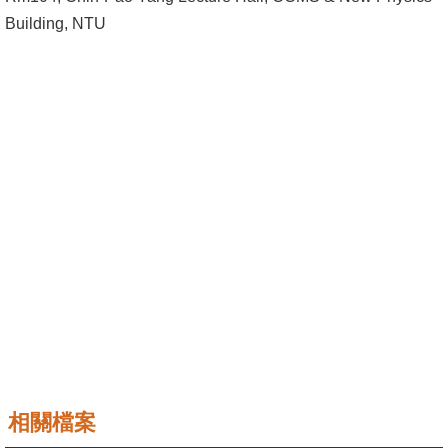
成
Building, NTU
員
學
術
演
講
招
生
及
課
程
學
生
事
相關檔案
務