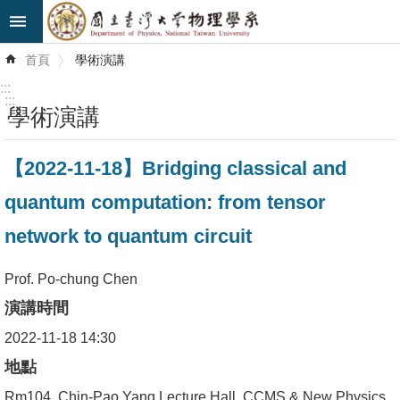
跳到主要內容區塊
進
首頁
學術演講
階
搜
:::
尋
:::
學術演講
最
【2022-11-18】Bridging classical and
新
消
quantum computation: from tensor
息
network to quantum circuit
系
所
Prof. Po-chung Chen
簡
演講時間
介
2022-11-18 14:30
系
地點
所
Rm104, Chin-Pao Yang Lecture Hall, CCMS & New Physics