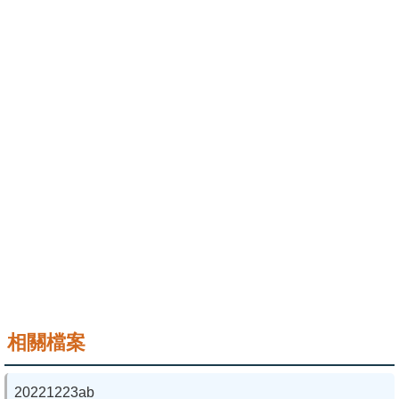
成
員
學
術
演
講
招
生
及
課
程
學
相關檔案
生
事
20221223ab
務