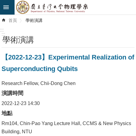
跳到主要內容區塊
進
首頁
學術演講
階
搜
:::
尋
:::
學術演講
最
【2022-12-23】Experimental Realization of
新
消
Superconducting Qubits
息
Research Fellow, Chii-Dong Chen
系
演講時間
所
簡
2022-12-23 14:30
介
地點
Rm104, Chin-Pao Yang Lecture Hall, CCMS & New Physics
系
Building, NTU
所