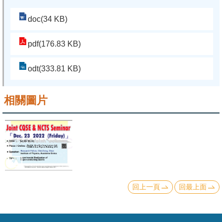
doc(34 KB)
系
友
pdf(176.83 KB)
會
徵
odt(333.81 KB)
才
相關圖片
相
關
研
究
單
位
回上一頁
回最上面
回
首