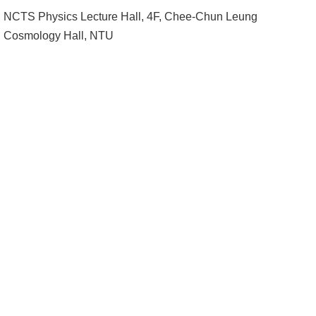
成
NCTS Physics Lecture Hall, 4F, Chee-Chun Leung
員
Cosmology Hall, NTU
學
術
演
講
招
生
及
課
程
學
生
事
務