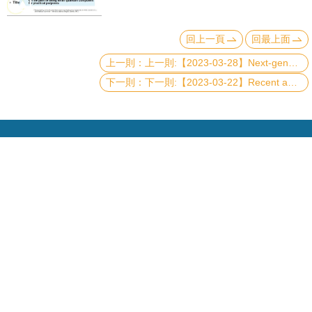
頁
臺
回上一頁
回最上面
大
上一則:【2023-03-28】Next-generation of Optical System – Nanophotonic Metasurface for Light Management and Applications
首
下一則:【2023-03-22】Recent advances on photoelectron-based momentum spectro-microscopy at the Taiwan Photon Source
頁
網
站
導
覽
聯
絡
Copyright © 2019 國立臺灣大學物理學系
資
訊
電話：+886-2-3366-5120~3 23627007
Fax：+886-2-2363-9984
English
mail：wwwadm@phys.ntu.edu.tw