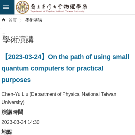
跳到主要內容區塊
進
首頁
學術演講
階
搜
:::
尋
:::
學術演講
最
【2023-03-24】On the path of using small
新
消
quantum computers for practical
息
purposes
系
所
Chen-Yu Liu (Department of Physics, National Taiwan
簡
University)
介
演講時間
2023-03-24 14:30
系
所
地點