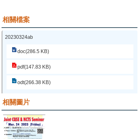
系
相關檔案
友
會
20230324ab
徵
才
doc(286.5 KB)
相
pdf(147.83 KB)
關
研
odt(266.38 KB)
究
單
相關圖片
位
回
首