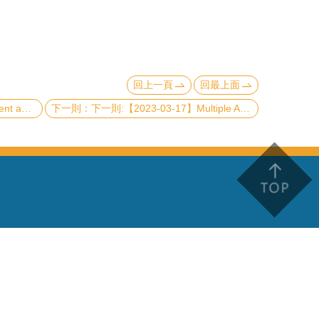
回上一頁
回最上面
wan Photon Source
下一則:【2023-03-17】Multiple Andreev-reflection assisted cooling effects in nano- superconducting Josephson junctions