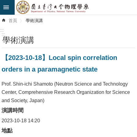
跳到主要內容區塊
進
首頁
學術演講
階
搜
:::
尋
:::
學術演講
最
【2023-10-18】Local spin correlation
新
消
orders in a paramagnetic state
息
Prof. Shin-ichi Shamoto (Neutron Science and Technology
系
Center, Comprehensive Research Organization for Science
所
and Society, Japan)
簡
演講時間
介
2023-10-18 14:20
系
地點
所