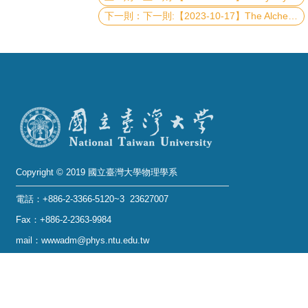
下一則:【2023-10-17】The Alchemy of Vacuum: Exploring Quantum Electrodynamic Effects in Chemistry
系
友
會
徵
才
相
關
Copyright © 2019 國立臺灣大學物理學系
研
究
電話：+886-2-3366-5120~3 23627007
單
Fax：+886-2-2363-9984
位
mail：wwwadm@phys.ntu.edu.tw
地址 : 10617 臺北市羅斯福路四段一號 物理學系暨凝
回
態科學研究中心 401 室
首
No. 1, Sec. 4, Roosevelt Rd., Taipei 10617, Taiwan