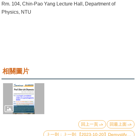
Rm. 104, Chin-Pao Yang Lecture Hall, Department of
成
Physics, NTU
員
學
術
演
講
招
相關圖片
生
及
課
程
學
生
回上一頁
回最上面
事
上一則:【2023-10-20】Demystify Problem-Dependent Power of Quantum Neural Networks on Multi-Class Classification
務