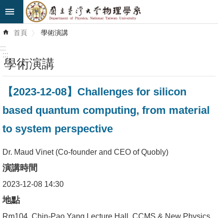
跳到主要內容區塊
進
首頁
學術演講
階
搜
:::
尋
:::
學術演講
最
【2023-12-08】Challenges for silicon
新
消
based quantum computing, from material
息
to system perspective
系
所
Dr. Maud Vinet (Co-founder and CEO of Quobly)
簡
演講時間
介
2023-12-08 14:30
系
地點
所
Rm104, Chin-Pao Yang Lecture Hall, CCMS & New Physics