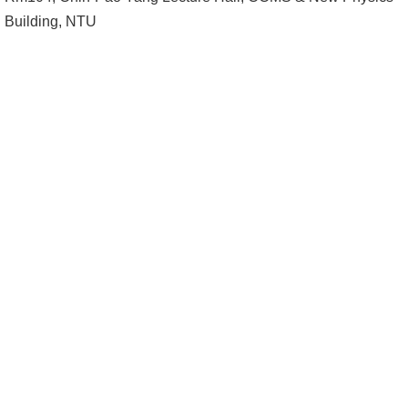
成
Building, NTU
員
學
術
演
講
招
生
及
課
程
學
生
事
務