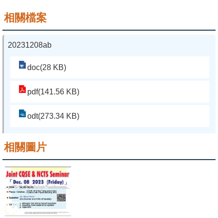
相關檔案
系
友
20231208ab
會
徵
doc(28 KB)
才
pdf(141.56 KB)
相
關
odt(273.34 KB)
研
究
相關圖片
單
位
回
首