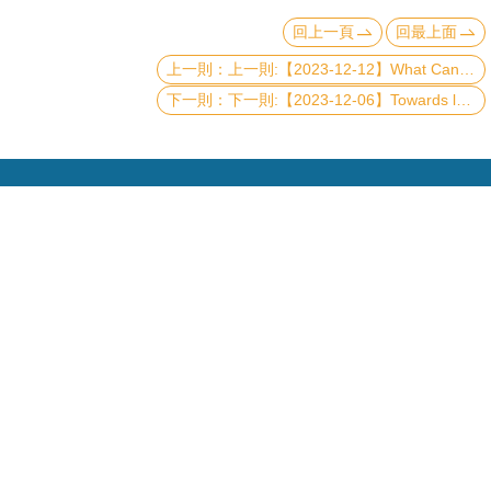
頁
回上一頁
回最上面
臺
上一則:【2023-12-12】What Can QFT Teach Us about Black Holes (and Vice Versa) ?
大
下一則:【2023-12-06】Towards low-dimensional complex oxides and complex twisted oxide architectures
首
頁
網
站
導
覽
聯
Copyright © 2019 國立臺灣大學物理學系
絡
資
電話：+886-2-3366-5120~3 23627007
訊
Fax：+886-2-2363-9984
mail：wwwadm@phys.ntu.edu.tw
English
地址 : 10617 臺北市羅斯福路四段一號 物理學系暨凝