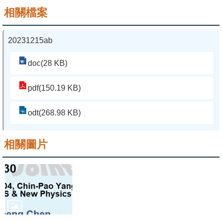
相關檔案
系
友
20231215ab
會
doc(28 KB)
徵
才
pdf(150.19 KB)
相
odt(268.98 KB)
關
研
相關圖片
究
單
位
回
首