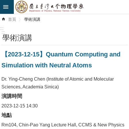
跳到主要內容區塊
進
首頁
學術演講
階
搜
:::
尋
:::
學術演講
最
【2023-12-15】Quantum Computing and
新
消
Simulation with Neutral Atoms
息
Dr. Ying-Cheng Chen (Institute of Atomic and Molecular
系
Sciences, Academia Sinica)
所
演講時間
簡
介
2023-12-15 14:30
地點
系
Rm104, Chin-Pao Yang Lecture Hall, CCMS & New Physics
所