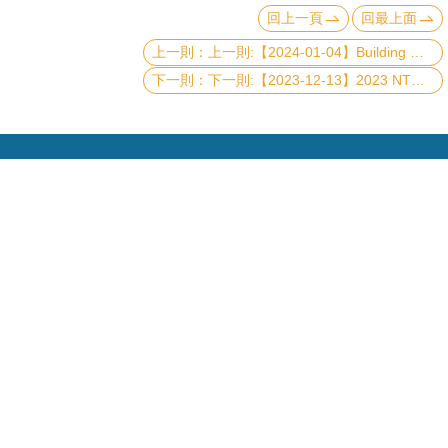
頁
回上一頁
回最上面
臺
上一則:【2024-01-04】Building Quantum Error Correcting Codes with Tensor Networks and Machine Learning
大
下一則:【2023-12-13】2023 NTU-CTP Best Student Paper Award Ceremony and Presentations
首
頁
網
站
導
覽
聯
Copyright © 2019 國立臺灣大學物理學系
絡
電話：+886-2-3366-5120~3 23627007
資
訊
Fax：+886-2-2363-9984
mail：wwwadm@phys.ntu.edu.tw
English
地址 : 10617 臺北市羅斯福路四段一號 物理學系暨凝