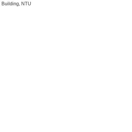
Building, NTU
成
員
學
術
演
講
招
生
及
課
程
學
生
事
務